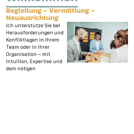
Begleitung - Vermittlung -
Neuausrichtung
Ich unterstütze Sie bei
Herausforderungen und
Konfliktlagen in Ihrem
Team oder in Ihrer
Organisation – mit
Intuition, Expertise und
dem nötigen
Fingerspitzengefühl.
Sie suchen ganz akut
Hilfe bei einem
schwelenden Konflikt?
Vielleicht merken Sie,
dass Abläufe im Team
oder in der Organisation
nicht (mehr) gut