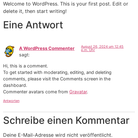
Zum
Welcome to WordPress. This is your first post. Edit or
Inhalt
delete it, then start writing!
wechseln
Eine Antwort
August 26, 2024 um 12:45
A WordPress Commenter
p.m. Uhr
sagt:
Hi, this is a comment.
To get started with moderating, editing, and deleting
comments, please visit the Comments screen in the
dashboard.
Commenter avatars come from
Gravatar
.
Antworten
Schreibe einen Kommentar
Deine E-Mail-Adresse wird nicht veröffentlicht.